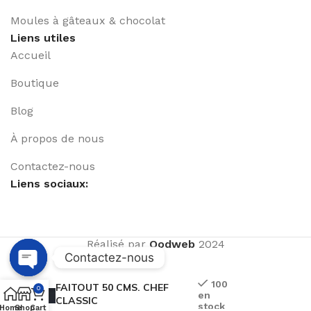
Moules à gâteaux & chocolat
Liens utiles
Accueil
Boutique
Blog
À propos de nous
Contactez-nous
Liens sociaux:
Réalisé par
Qodweb
2024
Contactez-nous
Open
100
FAITOUT 50 CMS. CHEF
0
en
chaty
CLASSIC
stock
Home
Shop
Cart