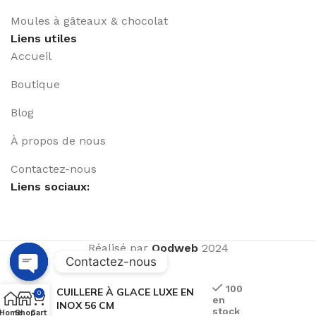
Moules à gâteaux & chocolat
Liens utiles
Accueil
Boutique
Blog
À propos de nous
Contactez-nous
Liens sociaux:
Réalisé par
Qodweb
2024
Contactez-nous
Open
100
CUILLERE À GLACE LUXE EN
0
en
chaty
INOX 56 CM
stock
Home
Shop
Cart