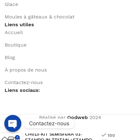
Glace
Moules à gâteaux & chocolat
Liens utiles
Accueil
Boutique
Blog
À propos de nous
Contactez-nous
Liens sociaux:
Réalisé par
Qodweb
2024
Contactez-nous
CH013-KIT SEMISFERA 01-
Open
100
0
STAMPO IN TRITAN +STAMPO