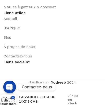
Moules à gâteaux & chocolat
Liens utiles
Accueil
Boutique
Blog
À propos de nous
Contactez-nous
Liens sociaux:
Réalisé par
Qodweb
2024
Contactez-nous
Open
100
CASSEROLE ECO-CHE
0
en
chaty
14X7.5 CMS.
stock
Home
Shop
Cart