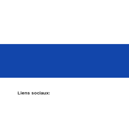
NE
Liens sociaux:
Ustensiles de pâtisserie
Accessoires pour votre cuisine