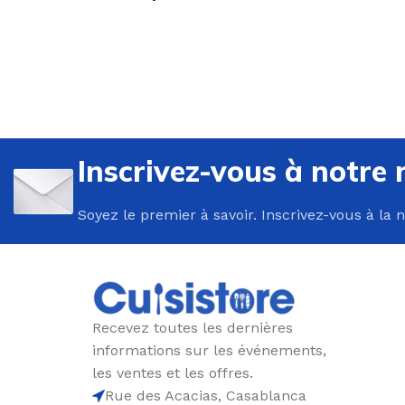
U
P
Inscrivez-vous à notre 
B
Soyez le premier à savoir. Inscrivez-vous à la 
C
E
F
G
Recevez toutes les dernières
P
informations sur les événements,
P
les ventes et les offres.
Rue des Acacias, Casablanca
R