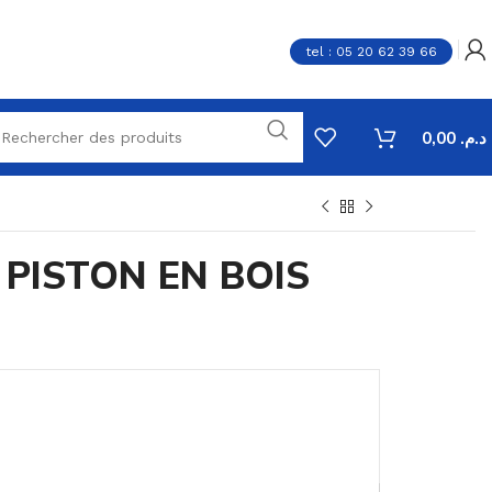
tel : 05 20 62 39 66
0,00
د.م.
 PISTON EN BOIS