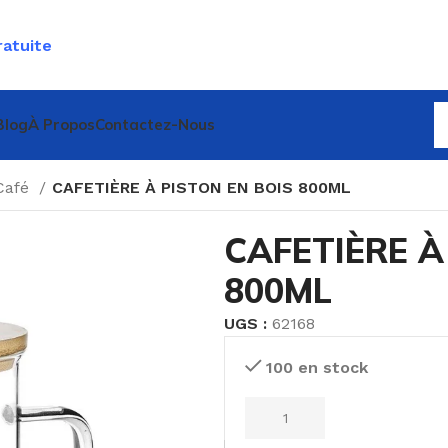
ratuite
Blog
À Propos
Contactez-Nous
Café
CAFETIÈRE À PISTON EN BOIS 800ML
CAFETIÈRE À
800ML
UGS :
62168
100 en stock