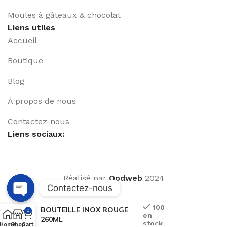
Moules à gâteaux & chocolat
Liens utiles
Accueil
Boutique
Blog
À propos de nous
Contactez-nous
Liens sociaux:
Réalisé par
Qodweb
2024
Contactez-nous
Open
100
BOUTEILLE INOX ROUGE
0
en
chaty
260ML
stock
Home
Shop
Cart