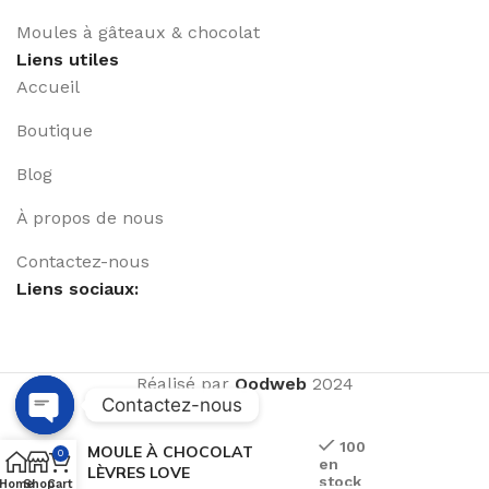
Moules à gâteaux & chocolat
Liens utiles
Accueil
Boutique
Blog
À propos de nous
Contactez-nous
Liens sociaux:
Réalisé par
Qodweb
2024
Contactez-nous
Open
100
MOULE À CHOCOLAT
0
en
chaty
LÈVRES LOVE
stock
Home
Shop
Cart