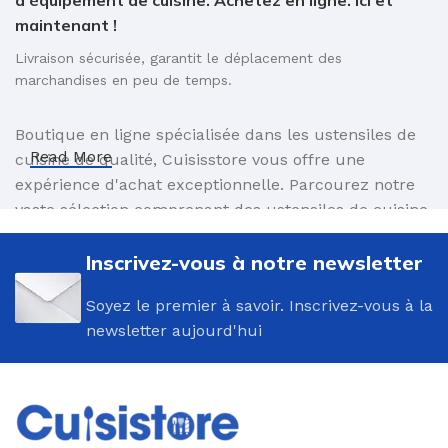
d'équipement de cuisine. Achetez en ligne. Ici et
maintenant !
Livraison sécurisée, garantit le déplacement des
marchandises en peu de temps.
Boutique en ligne spécialisée dans les ustensiles de
Read More
cuisine de qualité, Cuisisstore vous offre une
expérience d'achat exceptionnelle. Parcourez notre
vaste sélection comprenant des ustensiles de cuisine
innovants et des accessoires élégants, conçus pour
faciliter vos préparations culinaires. Commandez en
Inscrivez-vous à notre newsletter
toute simplicité et profitez d'une livraison sûre,
Soyez le premier à savoir. Inscrivez-vous à la
assurant le transport rapide de vos produits
newsletter aujourd'hui
directement à votre porte. Avec Cuisisstore,
découvrez le plaisir de cuisiner avec des outils
fiables et haut de gamme, le tout à portée de clic.